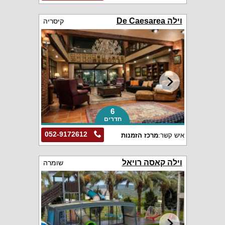
וילה De Caesarea
קיסריה
6
חדרים
052-9172612
איש קשר:
מרכז הזמנות
וילה קאסה רויאל
שומרה