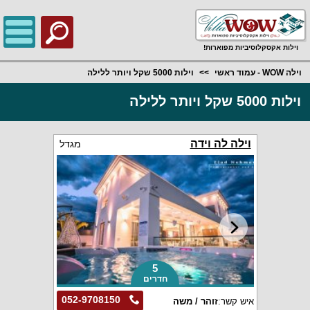
;
וילות אקסקלוסיביות מפוארות!
וילה WOW - עמוד ראשי
וילות 5000 שקל ויותר ללילה
וילות 5000 שקל ויותר ללילה
וילה לה וידה
מגדל
5
חדרים
052-9708150
איש קשר:
זוהר / משה