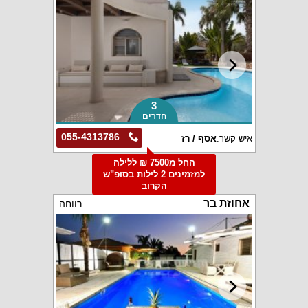
3
חדרים
055-4313786
איש קשר:
אסף / רז
החל מ7500 ₪ ללילה
למזמינים 2 לילות בסופ"ש
הקרוב
אחוזת בר
רווחה