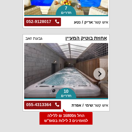
7
חדרים
052-9128017
איש קשר:
אריק / נטע
אחוזת בוטיק המעיין
גבעת זאב
10
חדרים
055-4313364
איש קשר:
שימי / אפרת
החל מ16800 ₪ ללילה
למזמינים 3 לילות בסופ"ש
הקרוב