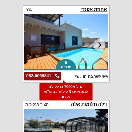
אחוזת אפנדי
יערה
6
חדרים
052-9098841
איש קשר:
בת חן / שי
החל מ7000 ₪ ללילה
למזמינים 3 לילות בסופ"ש
הקרוב
וילה חלומות אלה
חצור הגלילית