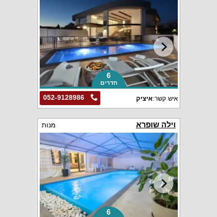
6
חדרים
052-9128986
איש קשר:
איציק
וילה שופרא
מנות
6