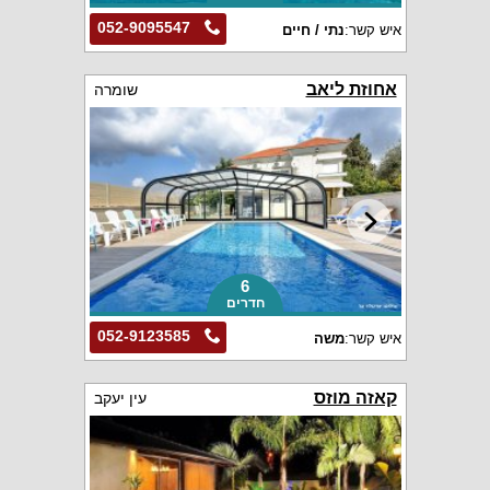
052-9095547
איש קשר:
נתי / חיים
אחוזת ליאב
שומרה
6
חדרים
052-9123585
איש קשר:
משה
קאזה מוזס
עין יעקב