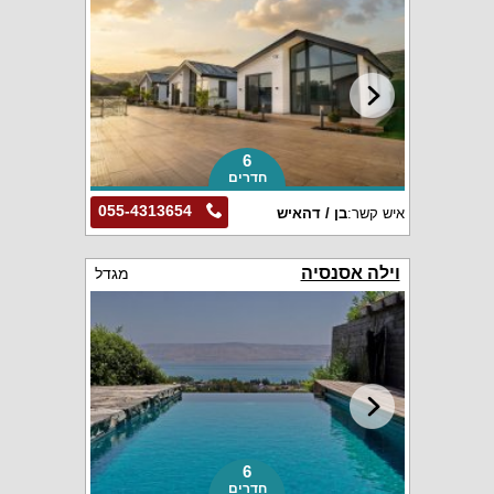
6
חדרים
055-4313654
איש קשר:
בן / דהאיש
וילה אסנסיה
מגדל
6
חדרים