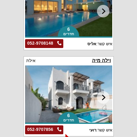
6
חדרים
052-9708148
איש קשר:
אליס
וילה מיה
אילת
6
חדרים
052-9707856
איש קשר:
רועי