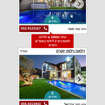
6
חדרים
052-9123167
איש קשר:
מוטי
החל מ6000 ₪ ללילה
למזמינים 2 לילות בסופ"ש
הקרוב
וילאה וילות יוקרה
מגדל
6
חדרים
055-4313943
איש קשר:
גבריאל