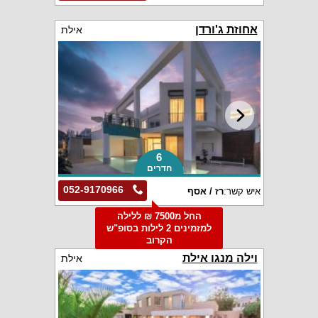
אחוזת ג'ורדן
אילת
6
חדרים
052-9170966
איש קשר:
רז / אסף
החל מ7500 ₪ ללילה
למזמינים 2 לילות בסופ"ש
הקרוב
וילה מנגו אילת
אילת