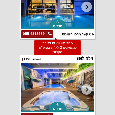
6
חדרים
055-4313569
איש קשר:
מרכז הזמנות
החל מ7000 ₪ ללילה
למזמינים 3 לילות בסופ"ש
הקרוב
וילה לופז
משמר הירדן
6
חדרים