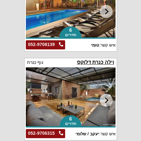
6
חדרים
052-9708139
איש קשר:
טומי
וילה כנרת דלוקס
נוף כנרת
6
חדרים
052-9706315
איש קשר:
יעקב / שלומי