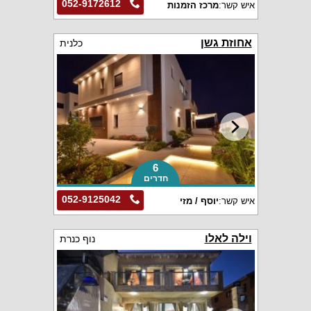
052-9172612
איש קשר:
מרכז הזמנות
אחוזת גשן
כלנית
6
חדרים
052-9125042
איש קשר:
יוסף / מזי
וילה לאלו
נוף כנרת