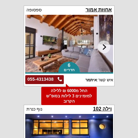
אחוזת אמור
ספסופה
6
חדרים
055-4313438
איש קשר:
איתמר
החל מ6000 ₪ ללילה
למזמינים 3 לילות בסופ"ש
הקרוב
וילה 102
נוף כנרת