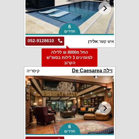
6
חדרים
052-9128610
איש קשר:
אלירן
החל מ8000 ₪ ללילה
למזמינים 3 לילות בסופ"ש
הקרוב
וילה De Caesarea
קיסריה
6
חדרים