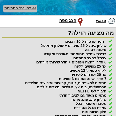
>> צפו בכל התמונות
waze
הצג מפה
מה מציעה הוילה?
חניה פרטית ל-10 רכבים
שולחן גינה ל-25 סועדים + שולחן מתקפל
סאונה רטובה
בריכת שחייה מחוממת, מגודרת ומקורה
ערסל בחצר המתחם
6 חדרי רחצה מפנקים + חדר שירותי אורחים
עד 25 נופשים ללינה
ג'קוזי ספא ל-12 אנשים
עד 20 אורחים לאירוע
7 חדרי שינה מתוכם 3 סוויטות
מתאים למשפחות, זוגות, קבוצות ואירועים סולידיים
טרמפולינה, בית עץ, מגלשה ונדנדות לילדים
חיבור ל-NETFLIX
מתאים מאוד גם לציבור הדתי
שולחן פינג פונג מהנה
מטבח מאובזר בכל
עמדת מנגל מסודרת
סלון מרווח ונוח
אינטרנט אלחוטי ברחבי המתחם