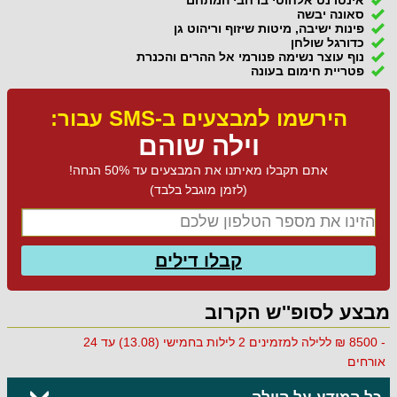
סאונה יבשה
פינות ישיבה, מיטות שיזוף וריהוט גן
כדורגל שולחן
נוף עוצר נשימה פנורמי אל ההרים והכנרת
פטריית חימום בעונה
הירשמו למבצעים ב-SMS עבור:
וילה שוהם
אתם תקבלו מאיתנו את המבצעים עד 50% הנחה!
(לזמן מוגבל בלבד)
קבלו דילים
מבצע לסופ''ש הקרוב
- 8500 ₪ ללילה למזמינים 2 לילות בחמישי (13.08) עד 24
אורחים