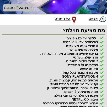
>> צפו בכל התמונות
waze
הצג מפה
מה מציעה הוילה?
ללינה עד 25 נופשים
לאירועים עד 30 אורחים
8 חדרי שינה מעוצבים
מעלית פרטית בוילה
בריכת שחייה מחוממת, מקורה ומגודרת
חדר קולנוע פרטי
7 חדרי רחצה מפנקים
עמדת מנגל מסודרת
סאונה יבשה
מטבח מאובזר בכל קומה
SONY PLAYSTATION 4
מתאים למשפחות, קבוצות וזוגות.
נוף עוצר נשימה אל הכנרת והגולן
פינות ישיבה, מיטות שיזוף וריהוט גן
חניה פרטית ל-2 רכבים
אינטרנט אלחוטי ברחבי הוילה
חיבור ל-NETFLIX
מגרש כדורסל ורשת לכדורעף בבריכה
מתאים מאוד לציבור הדתי