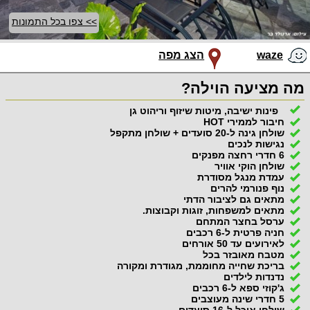
>> צפו בכל התמונות
waze
הצג מפה
מה מציעה הוילה?
פינות ישיבה, מיטות שיזוף וריהוט גן
חיבור לממירי HOT
שולחן גינה ל-20 סועדים + שולחן מתקפל
נגישות לנכים
6 חדרי רחצה מפנקים
שולחן הוקי אוויר
עמדת מנגל מסודרת
נוף פנורמי להרים
מתאים גם לציבור הדתי
מתאים למשפחות, זוגות וקבוצות.
ערסל בחצר המתחם
חניה פרטית ל-6 רכבים
לאירועים עד 50 אורחים
מטבח מאובזר בכל
בריכת שחייה מחוממת, מגודרת ומקורה
נדנדות לילדים
ג'קוזי ספא ל-6 רכבים
5 חדרי שינה מעוצבים
שולחן אוכל ל-16 סועדים