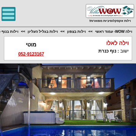
;
וילות אקסקלוסיביות מפוארות!
וילה WOW- עמוד ראשי
וילות בצפון
וילות בגליל העליון
וילות בנוף 
וילה לאלו
מוטי
ישוב
:
נוף כנרת
052-9123167