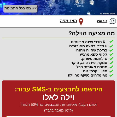
>> צפו בכל התמונות
waze
הצג מפה
מה מציעה הוילה?
6 חדרי שינה מרווחים
6 חדרי רחצה מאובזרים
בריכת שחייה מהנה
ג'קוזי ספא מרגיע
שולחנות משחק:
סנוקר, פינג פונג, פוקר
מטבח מאובזר בכל
סלון יוקרתי נוח
נוף מדהים נשקף מהוילה
הירשמו למבצעים ב-SMS עבור:
וילה לאלו
אתם תקבלו מאיתנו את המבצעים עד 50% הנחה!
(לזמן מוגבל בלבד)