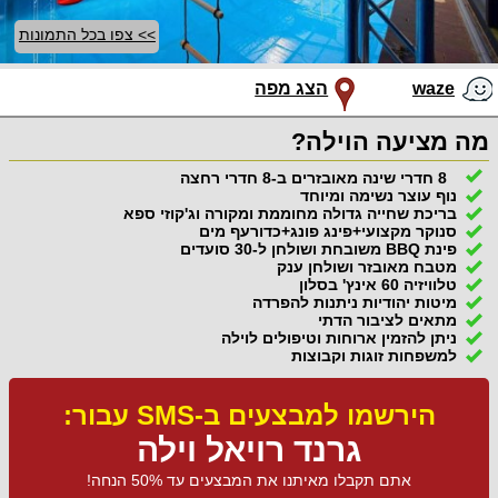
>> צפו בכל התמונות
waze
הצג מפה
מה מציעה הוילה?
8 חדרי שינה מאובזרים ב-8 חדרי רחצה
נוף עוצר נשימה ומיוחד
בריכת שחייה גדולה מחוממת ומקורה וג'קוזי ספא
סנוקר מקצועי+פינג פונג+כדורעף מים
פינת BBQ משובחת ושולחן ל-30 סועדים
מטבח מאובזר ושולחן ענק
טלוויזיה 60 אינץ' בסלון
מיטות יהודיות ניתנות להפרדה
מתאים לציבור הדתי
ניתן להזמין ארוחות וטיפולים לוילה
למשפחות זוגות וקבוצות
הירשמו למבצעים ב-SMS עבור:
גרנד רויאל וילה
אתם תקבלו מאיתנו את המבצעים עד 50% הנחה!